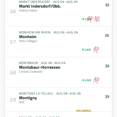
»
MARKT INDERSDORF
·
AUG 06–AUG 09
Markt Indersdorf/Obb.
56
Andrea Holzer
LIVE
»
MONHEIM AM RHEIN
·
AUG 06–AUG 09
Monheim
57
Petra Höltgen
LIVE
»
MONTABAUR
·
AUG 06–AUG 09
Montabaur-Horressen
58
Cordula Sadowski
LIVE
»
MONTIGNY-LE-TILLEUL
·
AUG 08–AUG 09
Montigny
59
GHC
UPCOMING