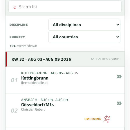
⌕
DISCIPLINE
COUNTRY
194
events shown
KW 32 · AUG 03–AUG 09 2026
91
EVENTS FOUND
»
KOTTINGBRUNN
·
AUG 05–AUG 05
Kottingbrunn
01
ihremeldestelle.at
»
ANSBACH
·
AUG 08–AUG 09
Gösseldorf/Mfr.
02
Christian Gebert
UPCOMING