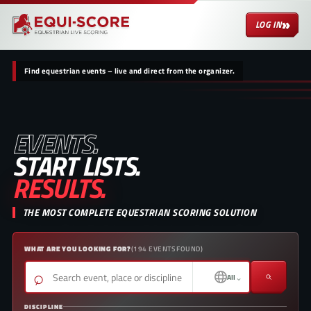
»
LOG IN
Find equestrian events – live and direct from the organizer.
EVENTS.
START LISTS.
RESULTS.
THE MOST COMPLETE EQUESTRIAN SCORING SOLUTION
WHAT ARE YOU LOOKING FOR?
(
194
EVENTS FOUND
)
⌕
⌄
All
DISCIPLINE