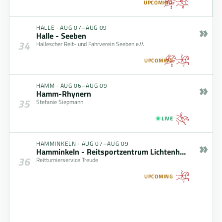
UPCOMING
»
HALLE
·
AUG 07–AUG 09
Halle - Seeben
34
Hallescher Reit- und Fahrverein Seeben e.V.
UPCOMING
»
HAMM
·
AUG 06–AUG 09
Hamm-Rhynern
35
Stefanie Siepmann
LIVE
»
HAMMINKELN
·
AUG 07–AUG 09
Hamminkeln - Reitsportzentrum Lichtenholz
36
Reitturnierservice Treude
UPCOMING