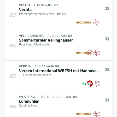
»
VECHTA
·
AUG 08–AUG 09
Vechta
83
Pferdesportverband Weser-Ems e.V.
UPCOMING
»
VELLINGHAUSEN
·
AUG 07–AUG 09
Sommerturnier Vellinghausen
84
Bass-Light Meldestelle
UPCOMING
»
VERDEN
·
AUG 05–AUG 09
Verden International WBFSH mit Hannoveraner Championat
85
TS Hollmann-Steinebach
LIVE
»
WESTERGELLERSEN
·
AUG 08–AUG 09
Luhmühlen
86
Caroline Ewert
UPCOMING