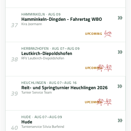
»
HAMMINKELN
·
AUG 09
Hamminkeln-Dingden - Fahrertag WBO
37
Kira Joormann
UPCOMING
»
HERBRAZHOFEN
·
AUG 07–AUG 09
Leutkirch-Diepoldshofen
38
RFV Leutkirch-Diepoldshofen
UPCOMING
»
HEUCHLINGEN
·
AUG 07–AUG 16
Reit- und Springturnier Heuchlingen 2026
39
Turnier Service Team
UPCOMING
»
HUDE
·
AUG 07–AUG 09
Hude
40
Turnierservice Silvia Burfeind