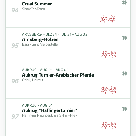
»
Cruel Summer
94
Show.Tec.Team
»
ARNSBERG-HOLZEN
·
JUL 31–AUG 02
Arnsberg-Holzen
95
Bass-Light Meldestelle
»
AUKRUG
·
AUG 01–AUG 02
Aukrug Turnier-Arabischer Pferde
96
Oehrl, Helmut
»
AUKRUG
·
AUG 01
Aukrug "Haflingerturnier"
97
Haflinger Freundeskreis SH u.HH ev