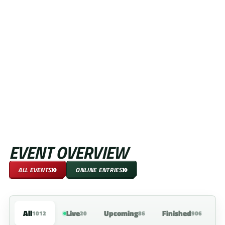
EVENT OVERVIEW
»
»
ALL EVENTS
ONLINE ENTRIES
All
Live
Upcoming
Finished
1012
20
86
906