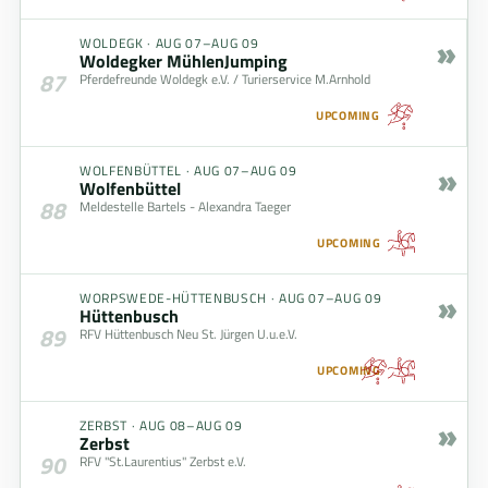
»
WOLDEGK
·
AUG 07–AUG 09
Woldegker MühlenJumping
87
Pferdefreunde Woldegk e.V. / Turierservice M.Arnhold
UPCOMING
»
WOLFENBÜTTEL
·
AUG 07–AUG 09
Wolfenbüttel
88
Meldestelle Bartels - Alexandra Taeger
UPCOMING
»
WORPSWEDE-HÜTTENBUSCH
·
AUG 07–AUG 09
Hüttenbusch
89
RFV Hüttenbusch Neu St. Jürgen U.u.e.V.
UPCOMING
»
ZERBST
·
AUG 08–AUG 09
Zerbst
90
RFV "St.Laurentius" Zerbst e.V.