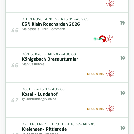
»
KLEIN ROSCHARDEN
·
AUG 05–AUG 09
CSN Klein Roscharden 2026
45
Meldestelle Birgit Bochmann
LIVE
»
KÖNIGSBACH
·
AUG 07–AUG 09
Königsbach Dressurturnier
46
Markus Kuhnle
UPCOMING
»
KOSEL
·
AUG 07–AUG 09
Kosel - Lundshof
47
gb-reitturnier@web.de
UPCOMING
»
KREIENSEN-RITTIERODE
·
AUG 07–AUG 09
Kreiensen- Rittierode
RG Kreiensen-Rittierode