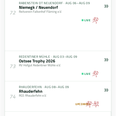
»
RABENSTEIN OT NEUENDORF
·
AUG 06–AUG 09
Niemegk / Neuendorf
72
Reitverein Falkenhof Fläming e.V.
LIVE
»
REDENTINER MÜHLE
·
AUG 03–AUG 09
Ostsee Trophy 2026
73
RV Hofgut Redentiner Mühle e.V.
LIVE
»
RHAUDERFEHN
·
AUG 08–AUG 09
Rhauderfehn
74
RGS Rhauderfehn e.V.
UPCOMING