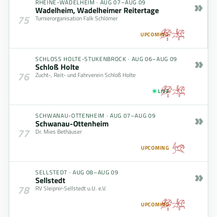
»
RHEINE-WADELHEIM
·
AUG 07–AUG 09
Wadelheim, Wadelheimer Reitertage
75
Turnierorganisation Falk Schlömer
UPCOMING
»
SCHLOSS HOLTE-STUKENBROCK
·
AUG 06–AUG 09
Schloß Holte
76
Zucht-, Reit- und Fahrverein Schloß Holte
LIVE
»
SCHWANAU-OTTENHEIM
·
AUG 07–AUG 09
Schwanau-Ottenheim
77
Dr. Mies Bethäuser
UPCOMING
»
SELLSTEDT
·
AUG 08–AUG 09
Sellstedt
78
RV Sleipnir-Sellstedt u.U. e.V.
UPCOMING