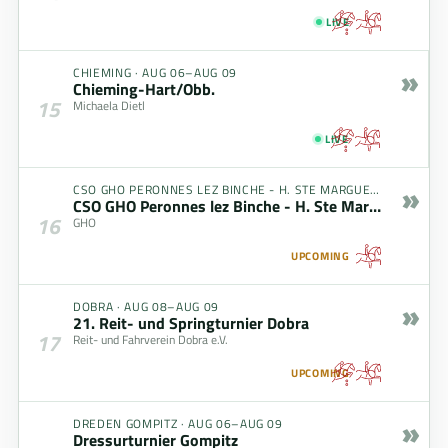
LIVE
»
CHIEMING
·
AUG 06–AUG 09
Chieming-Hart/Obb.
15
Michaela Dietl
LIVE
»
CSO GHO PERONNES LEZ BINCHE - H. STE MARGUERITE
·
AUG 0
CSO GHO Peronnes lez Binche - H. Ste Marguerite
16
GHO
UPCOMING
»
DOBRA
·
AUG 08–AUG 09
21. Reit- und Springturnier Dobra
17
Reit- und Fahrverein Dobra e.V.
UPCOMING
»
DREDEN GOMPITZ
·
AUG 06–AUG 09
Dressurturnier Gompitz