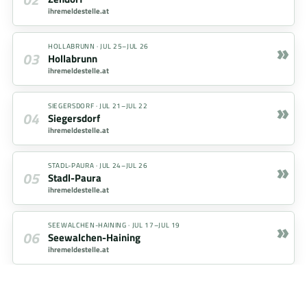
ihremeldestelle.at
»
HOLLABRUNN
·
JUL 25–JUL 26
03
Hollabrunn
ihremeldestelle.at
»
SIEGERSDORF
·
JUL 21–JUL 22
04
Siegersdorf
ihremeldestelle.at
»
STADL-PAURA
·
JUL 24–JUL 26
05
Stadl-Paura
ihremeldestelle.at
»
SEEWALCHEN-HAINING
·
JUL 17–JUL 19
06
Seewalchen-Haining
ihremeldestelle.at