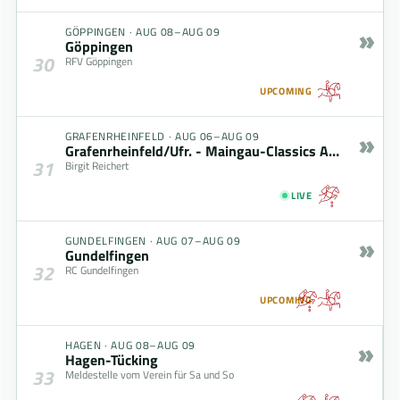
»
GÖPPINGEN
·
AUG 08–AUG 09
Göppingen
30
RFV Göppingen
UPCOMING
»
GRAFENRHEINFELD
·
AUG 06–AUG 09
Grafenrheinfeld/Ufr. - Maingau-Classics August 2026
31
Birgit Reichert
LIVE
»
GUNDELFINGEN
·
AUG 07–AUG 09
Gundelfingen
32
RC Gundelfingen
UPCOMING
»
HAGEN
·
AUG 08–AUG 09
Hagen-Tücking
33
Meldestelle vom Verein für Sa und So