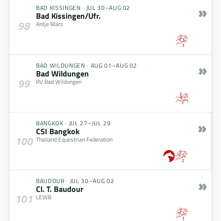
»
BAD KISSINGEN
·
JUL 30–AUG 02
Bad Kissingen/Ufr.
98
Antje März
»
BAD WILDUNGEN
·
AUG 01–AUG 02
Bad Wildungen
99
RV Bad Wildungen
»
BANGKOK
·
JUL 27–JUL 29
CSI Bangkok
100
Thailand Equestrian Federation
»
BAUDOUR
·
JUL 30–AUG 02
Cl. T. Baudour
101
LEWB