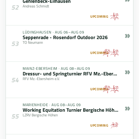
Gehlenbeck-Eilhausen
52
Andreas Schmidt
UPCOMING
»
LÜDINGHAUSEN
·
AUG 06–AUG 09
Seppenrade - Rosendorf Outdoor 2026
53
TO Neumann
UPCOMING
»
MAINZ-EBERSHEIM
·
AUG 08–AUG 09
Dressur- und Springturnier RFV Mz.-Ebersheim (08.08. - 09.08.2026)
54
RFV Mz.-Ebersheim e.V.
UPCOMING
»
MARIENHEIDE
·
AUG 08–AUG 09
Working Equitation Turnier Bergische Höhen
55
LZRV Bergische Höhen
UPCOMING