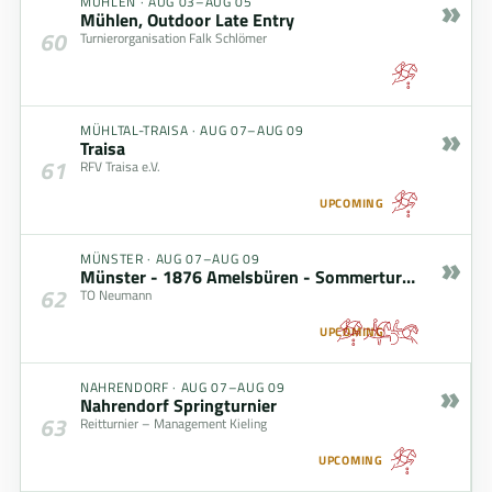
»
MÜHLEN
·
AUG 03–AUG 05
Mühlen, Outdoor Late Entry
60
Turnierorganisation Falk Schlömer
»
MÜHLTAL-TRAISA
·
AUG 07–AUG 09
Traisa
61
RFV Traisa e.V.
UPCOMING
»
MÜNSTER
·
AUG 07–AUG 09
Münster - 1876 Amelsbüren - Sommerturnier 2026
62
TO Neumann
UPCOMING
»
NAHRENDORF
·
AUG 07–AUG 09
Nahrendorf Springturnier
63
Reitturnier – Management Kieling
UPCOMING