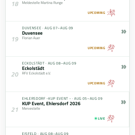
18
Meldestelle Martina Runge
UPCOMING
»
DUVENSEE
·
AUG 07–AUG 09
Duvensee
19
Florian Auer
UPCOMING
»
ECKOLSTÄDT
·
AUG 08–AUG 09
Eckolstädt
20
RFV Eckolstädt e.V.
UPCOMING
»
EHLERSDORF -KUP EVENT -
·
AUG 05–AUG 09
KUP Event, Ehlersdorf 2026
21
Mervestelle
LIVE
EISFELD
·
AUG 08–AUG 09