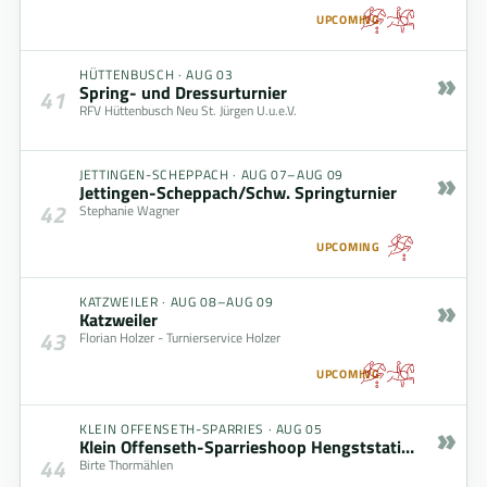
UPCOMING
»
HÜTTENBUSCH
·
AUG 03
Spring- und Dressurturnier
41
RFV Hüttenbusch Neu St. Jürgen U.u.e.V.
»
JETTINGEN-SCHEPPACH
·
AUG 07–AUG 09
Jettingen-Scheppach/Schw. Springturnier
42
Stephanie Wagner
UPCOMING
»
KATZWEILER
·
AUG 08–AUG 09
Katzweiler
43
Florian Holzer - Turnierservice Holzer
UPCOMING
»
KLEIN OFFENSETH-SPARRIES
·
AUG 05
Klein Offenseth-Sparrieshoop Hengststation Maas J. Hell
44
Birte Thormählen