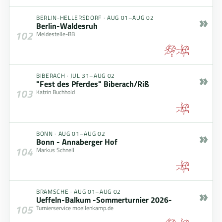
»
BERLIN-HELLERSDORF
·
AUG 01–AUG 02
Berlin-Waldesruh
102
Meldestelle-BB
»
BIBERACH
·
JUL 31–AUG 02
"Fest des Pferdes" Biberach/Riß
103
Katrin Buchhold
»
BONN
·
AUG 01–AUG 02
Bonn - Annaberger Hof
104
Markus Schnell
»
BRAMSCHE
·
AUG 01–AUG 02
Ueffeln-Balkum -Sommerturnier 2026-
105
Turnierservice moellenkamp.de