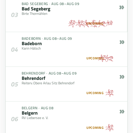
»
BAD SEGEBERG
·
AUG 08–AUG 09
Bad Segeberg
03
Birte Thormählen
UPCOMING
»
BADEBORN
·
AUG 08–AUG 09
Badeborn
04
Karin Hätsch
UPCOMING
»
BEHRENDORF
·
AUG 08–AUG 09
Behrendorf
05
Reiterv.Obere Arlau Sitz Behrendorf
UPCOMING
»
BELGERN
·
AUG 08
Belgern
06
RV Liebersee e. V.
UPCOMING