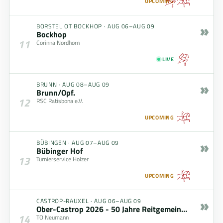
UPCOMING
»
BORSTEL OT BOCKHOP
·
AUG 06–AUG 09
Bockhop
11
Corinna Nordhorn
LIVE
»
BRUNN
·
AUG 08–AUG 09
Brunn/Opf.
12
RSC Ratisbona e.V.
UPCOMING
»
BÜBINGEN
·
AUG 07–AUG 09
Bübinger Hof
13
Turnierservice Holzer
UPCOMING
»
CASTROP-RAUXEL
·
AUG 06–AUG 09
Ober-Castrop 2026 - 50 Jahre Reitgemeinschaft
14
TO Neumann