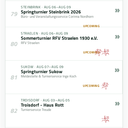
»
STEINBRINK
·
AUG 06–AUG 09
Springturnier Steinbrink 2026
79
Büro- und Veranstaltungsservice Corinna Nordhorn
UPCOMING
»
STRAELEN
·
AUG 06–AUG 09
Sommerturnier RFV Straelen 1930 e.V.
80
RFV Straelen
UPCOMING
»
SUKOW
·
AUG 07–AUG 09
Springturnier Sukow
81
Meldestelle & Turnierservice Inge Koch
UPCOMING
»
TROISDORF
·
AUG 03–AUG 05
Troisdorf - Haus Rott
82
Turnierservice Treude