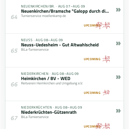
»
NEUENKIRCHEN/BR.
·
AUG 07–AUG 09
Neuenkirchen/Bramsche "Galopp durch die Baustelle"
64
Turnierservice moellenkamp.de
UPCOMING
»
NEUSS
·
AUG 08–AUG 09
Neuss-Uedesheim - Gut Altwahlscheid
65
BiLa-Turnierservice
UPCOMING
»
NIEDERKIRCHEN
·
AUG 08–AUG 09
Heimkirchen / BV - WED
66
Reitverein Heimkirchen und Umgebung e.V.
UPCOMING
»
NIEDERKRÜCHTEN
·
AUG 08–AUG 09
Niederkrüchten-Gützenrath
67
BiLa-Turnierservice
UPCOMING