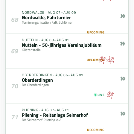
»
NORDWALDE
·
AUG 07–AUG 09
Nordwalde, Fahrturnier
68
Turnierorganisation Falk Schlömer
UPCOMING
»
NUTTELN
·
AUG 08–AUG 09
Nutteln - 50-jähriges Vereinsjubiläum
69
Küstenstelle
UPCOMING
»
OBERDERDINGEN
·
AUG 06–AUG 09
Oberderdingen
70
RV Oberderdingen
LIVE
»
PLIENING
·
AUG 07–AUG 09
Pliening - Reitanlage Selmerhof
71
RV Selmerhof Pliening e.V.
UPCOMING