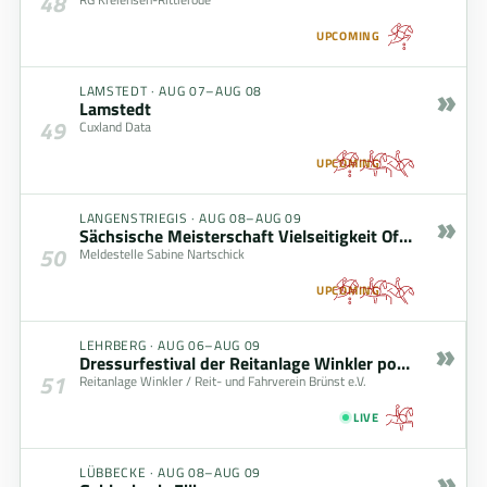
48
UPCOMING
»
LAMSTEDT
·
AUG 07–AUG 08
Lamstedt
49
Cuxland Data
UPCOMING
»
LANGENSTRIEGIS
·
AUG 08–AUG 09
Sächsische Meisterschaft Vielseitigkeit Offene Klasse – gefördert durch den Freistaat Sachsen
50
Meldestelle Sabine Nartschick
UPCOMING
»
LEHRBERG
·
AUG 06–AUG 09
Dressurfestival der Reitanlage Winkler powered by zoells.de GmbH
51
Reitanlage Winkler / Reit- und Fahrverein Brünst e.V.
LIVE
»
LÜBBECKE
·
AUG 08–AUG 09