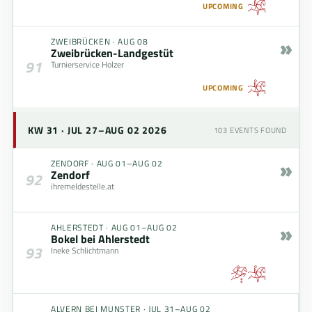
UPCOMING
»
ZWEIBRÜCKEN
·
AUG 08
Zweibrücken-Landgestüt
91
Turnierservice Holzer
UPCOMING
KW 31 · JUL 27–AUG 02 2026
103
EVENTS FOUND
»
ZENDORF
·
AUG 01–AUG 02
Zendorf
92
ihremeldestelle.at
»
AHLERSTEDT
·
AUG 01–AUG 02
Bokel bei Ahlerstedt
93
Ineke Schlichtmann
ALVERN BEI MUNSTER
·
JUL 31–AUG 02