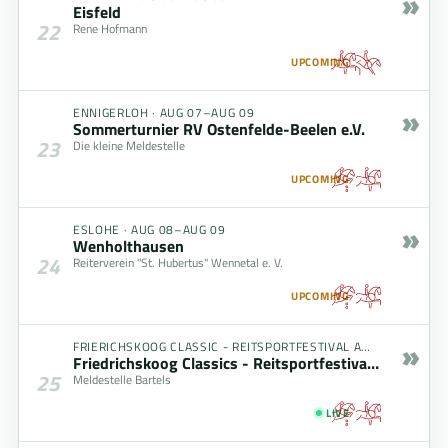
»
Eisfeld
22
Rene Hofmann
UPCOMING
»
ENNIGERLOH
·
AUG 07–AUG 09
Sommerturnier RV Ostenfelde-Beelen e.V.
23
Die kleine Meldestelle
UPCOMING
»
ESLOHE
·
AUG 08–AUG 09
Wenholthausen
24
Reiterverein "St. Hubertus" Wennetal e. V.
UPCOMING
»
FRIERICHSKOOG CLASSIC - REITSPORTFESTIVAL AM MEER
·
AUG
Friedrichskoog Classics - Reitsportfestival am Meer
25
Meldestelle Bartels
LIVE