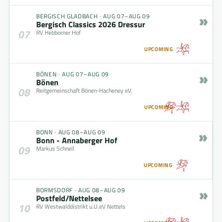
»
BERGISCH GLADBACH
·
AUG 07–AUG 09
Bergisch Classics 2026 Dressur
07
RV Hebborner Hof
UPCOMING
»
BÖNEN
·
AUG 07–AUG 09
Bönen
08
Reitgemeinschaft Bönen-Hacheney eV.
UPCOMING
»
BONN
·
AUG 08–AUG 09
Bonn - Annaberger Hof
09
Markus Schnell
UPCOMING
»
BORMSDORF
·
AUG 08–AUG 09
Postfeld/Nettelsee
10
RV Westwalddistrikt u.U.eV Nettels